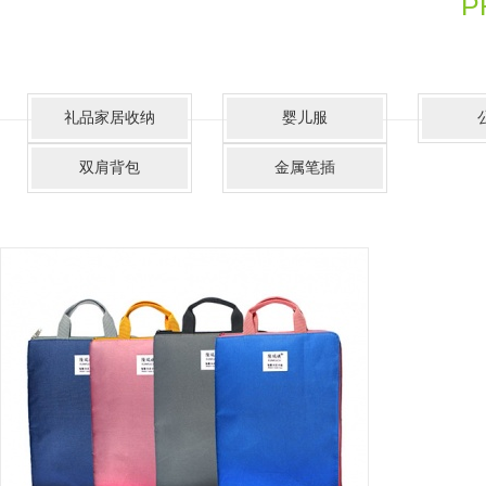
P
礼品家居收纳
婴儿服
双肩背包
金属笔插