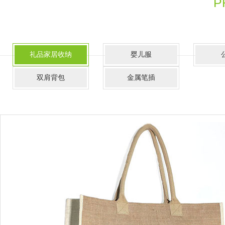
P
礼品家居收纳
婴儿服
双肩背包
金属笔插